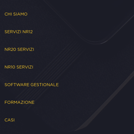
CHI SIAMO
SERVIZI NR12
NR20 SERVIZI
NR10 SERVIZI
SOFTWARE GESTIONALE
FORMAZIONE
CASI