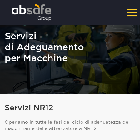
Servizi
di Adeguamento
per Macchine
Servizi NR12
Operiamo in tutte le fasi del ciclo di adeguatezza dei
macchinari e delle attrezzature a NR 12: