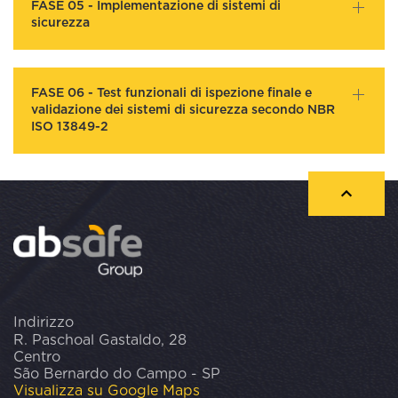
FASE 05 - Implementazione di sistemi di
sicurezza
FASE 06 - Test funzionali di ispezione finale e
validazione dei sistemi di sicurezza secondo NBR
ISO 13849-2
Indirizzo
R. Paschoal Gastaldo, 28
Centro
São Bernardo do Campo - SP
Visualizza su Google Maps